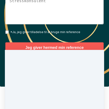
*Ja, jeg giver tilladelse til at bruge min reference
På forhånd tak 🙏
Powered by
Simplero
*Samtykke til brug af reference og billeder
Jeg giver samtykke til at billeder, skriftlig reference og
filmklip må anvendes.