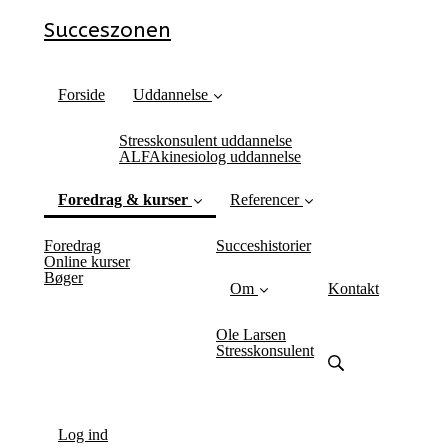
Succeszonen
Forside
Uddannelse
Stresskonsulent uddannelse
ALFAkinesiolog uddannelse
Foredrag & kurser
Referencer
Foredrag
Succeshistorier
(current)
Online kurser
Bøger
Om
Kontakt
Ole Larsen
Stresskonsulent
Log ind