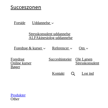
Succeszonen
Forside
Uddannelse
Stresskonsulent uddannelse
ALFAkinesiolog uddannelse
Foredrag & kurser
Referencer
Om
Foredrag
Succeshistorier
Ole Larsen
Online kurser
Stresskonsulent
Bøger
Kontakt
Log ind
Produkter
Other