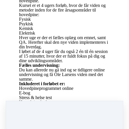
hovedpine.
Kurset er et 4 ugers forløb, hvor de får viden og
metoder inden for de fire årsagsområder til
hovedpine:
Fysisk
Psykisk
Kemisk
Elektrisk
Hver uge er der et fælles oplæg om emnet, samt
QA. Herefter skal den nye viden implementeres i
din hverdag.
I løbet af de 4 uger får du også 2 én til én session
af 15 minutter, hvor der er fuldt fokus på dig og
dine udviklingsområder.
Fælles undervisning:
Du kan allerede nu gå ind og se tidligere online
undervisning og få Ole Larsens viden med det
samme.
Inkluderet i forløbet er:
Hovedpineprogrammet online
E-bog
Stress & helse test
Hovedpinedagbog
Du lærer Hovedpineprogrammet, som er den
metode, der fjerner 8 ud af 10 hovedpiner på
under 15 minutter.
Derudover får du viden, så du forstår årsagerne til
din hovedpine og du lærer hvordan du forebygger