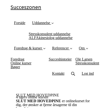
Succeszonen
Forside
Uddannelse
Stresskonsulent uddannelse
ALFAkinesiolog uddannelse
Foredrag & kurser
Referencer
Om
Foredrag
Succeshistorier
Ole Larsen
Online kurser
Stresskonsulent
Bøger
Kontakt
Log ind
SLUT MED HOVEDPINE
4 ugers online kursus
SLUT MED HOVEDPINE
er onlinekurset for
dig, der ønsker at fjerne årsagerne til din