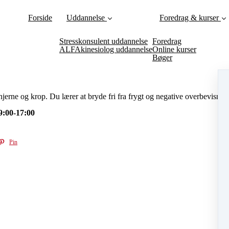
Forside
Uddannelse
Foredrag & kurser
Stresskonsulent uddannelse
Foredrag
ALFAkinesiolog uddannelse
Online kurser
Bøger
hjerne og krop. Du lærer at
bryde fri fra frygt og negative overbevisning
09:00-17:00
Pin