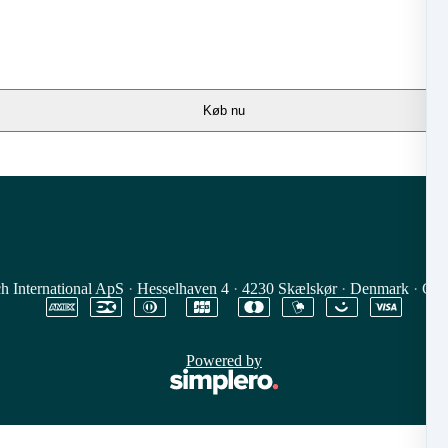
Køb nu
h International ApS
·
Hesselhaven 4
·
4230 Skælskør
·
Denmark
·
CVR
Powered by