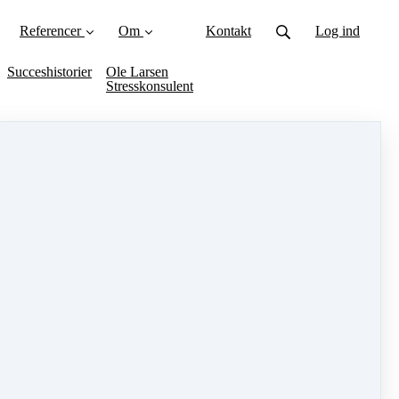
Referencer
Om
Kontakt
Log ind
Succeshistorier
Ole Larsen
Stresskonsulent
er, så du kan udleve dit fulde potentiale i ro og