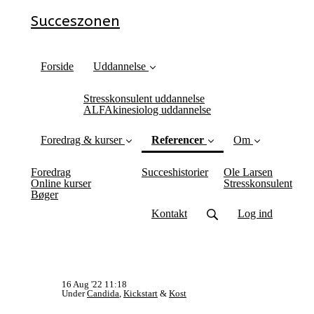
Succeszonen
Forside
Uddannelse
Stresskonsulent uddannelse
ALFAkinesiolog uddannelse
Foredrag & kurser
Referencer
Om
(current)
Foredrag
Succeshistorier
Ole Larsen
Online kurser
Stresskonsulent
Bøger
Kontakt
Log ind
16 Aug '22 11:18
Under
Candida
,
Kickstart
&
Kost