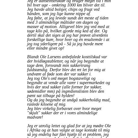
Jeg er danseinstruktør og bruger meget tid i min
bil hver uge - omkring 1000 km bliver det til.
Jeg havde altid bolsjer, chips og frugt ved
hånden, som jeg lige kunne nippe af.
Jeg følte, at jeg levede sundt det meste af tiden
med 3 almindelige måltider om dagen og
masser af motion. Alligevel blev jeg ved med at
tage kilo på, hvilket gjorde mig ked af det. Og
dertil skal det siges at jeg har prøvet alverdens
forskellige kure, hvor hver og én resulterede i at
jeg tog yderligere på - Så ja jeg havde mere
eller mindre givet op!
Blandt Ole Larsens anbefalede kosttilskud var
der hvidløgstabletter, og når jeg begyndte at
tage dem, forsvandt min sukkertrang
fuldstændig. Derfor blev det ret let for mig at
undvære al føde som der var sukker i.
Jeg tog Ole's ord meget bogstaveligt og
begyndte at vende alle varer i supermarkedet og
hvis der stod sukker (alle former for sukker,
sødemidler mm) på ingredienslisten blev den
pænt sat tilbage på hylden!
Og da jeg begyndte at undgå sukkerholdig mad,
raslede kiloene af mig.
Jeg blev virkelig forbavset over hvor meget
"skjult" sukker der er i vores almindelige
madvare!
Jeg er utrolig lettet og glad for at jeg mødte Ole
i Afrika og at han valgte at tage kontakt til mig
så jeg endelig har fået hjælp til et problem, jeg