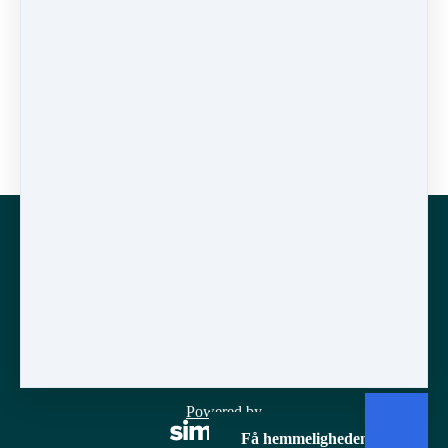
0 kommentarer
Der er endnu ingen kommentarer. Vær den første til at
skrive en!
Skriv en kommentar
Log ind eller tilmeld dig som bruger for at
skrive en kommentar
Handelsbetingelser
Licensbetingelser
Copyright © 2026
Larsen Research International ApS
·
Hesselhaven 4
·
4230 Skælskør
·
Danmark
·
CVR nr.
18106388
·
(+45) 2947 4445
Powered by
Få hemmeligheden her