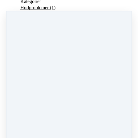
Kategorier
Hudproblemer
(1)
Stress
(4)
Søvnproblemer
(1)
Lammelser
(1)
Nakkesmerter
(1)
ALFA-kinesiologi
(4)
Candida
(2)
Astma
(1)
Allergi
(1)
Kickstart
(2)
Kost
(1)
Hovedpineprogrammet
(1)
Rygsmerter
(1)
Fobi
(1)
Stresskonsulent
(3)
højdeskræk
(1)
Cross-crawl
(2)