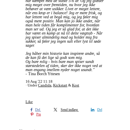
har kæmpet med de sidste 5-6 år. Og jeg glæder
mig meget over fremtiden, nu hvor jeg ikke
behøver at være usikker. Livet er meget lettere,
når ens krop er i balance! Jeg er mere frisk, og
har lettere ved at begå mig, og jeg føler mig
også mere positiv. Man kan jo ikke andet, når
man hele tiden får komplimenter for, hvordan
man ser ud. Og jeg er så glad for, at det ikke
har været en kamp at nå til dette vægttab - Når
jeg spiser almindelig mad og holder mig fra
sukker, så føler jeg ingen sult eller lyst til søde
sager.
Jeg håber min historie kan inspirere andre, så
de kan få det lige så godt som mig.
Og bare rolig - hvis bare man spiser sundt
størstedelen af tiden, sker der ikke noget ved at
man engang imellem nyder noget usundt."
- Tina Borch Yttesen
16 Aug '22 11:18
Under
Candida
,
Kickstart
&
Kost
Like
Del
Send indlæg
Del
Pin