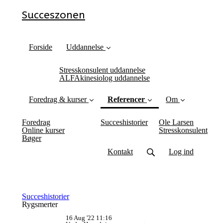
Succeszonen
Forside
Uddannelse
Stresskonsulent uddannelse
ALFAkinesiolog uddannelse
Foredrag & kurser
Referencer
Om
(current)
Foredrag
Succeshistorier
Ole Larsen
Online kurser
Stresskonsulent
Bøger
Kontakt
Log ind
Succeshistorier
Rygsmerter
16 Aug '22 11:16