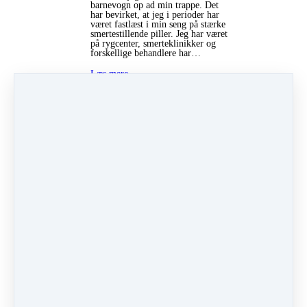
barnevogn op ad min trappe. Det
har bevirket, at jeg i perioder har
været fastlæst i min seng på stærke
smertestillende piller. Jeg har været
på rygcenter, smerteklinikker og
forskellige behandlere har…
Læs mere…
16 Aug '22 11:16
Under
Hovedpineprogrammet
,
Rygsmerter
&
Stresskonsulent
Kategorier
Hudproblemer
(1)
Stress
(4)
Søvnproblemer
(1)
Lammelser
(1)
Nakkesmerter
(1)
ALFA-kinesiologi
(4)
Candida
(2)
Astma
(1)