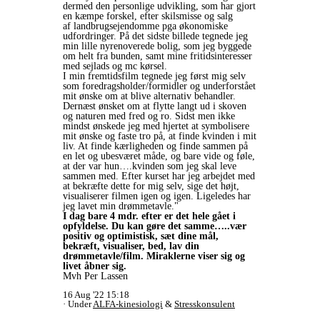
dermed den personlige udvikling, som har gjort
en kæmpe forskel, efter skilsmisse og salg
af landbrugsejendomme pga økonomiske
udfordringer. På det sidste billede tegnede jeg
min lille nyrenoverede bolig, som jeg byggede
om helt fra bunden, samt mine fritidsinteresser
med sejlads og mc kørsel.
I min fremtidsfilm tegnede jeg først mig selv
som foredragsholder/formidler og underforstået
mit ønske om at blive alternativ behandler.
Dernæst ønsket om at flytte langt ud i skoven
og naturen med fred og ro. Sidst men ikke
mindst ønskede jeg med hjertet at symbolisere
mit ønske og faste tro på, at finde kvinden i mit
liv. At finde kærligheden og finde sammen på
en let og ubesværet måde, og bare vide og føle,
at der var hun….kvinden som jeg skal leve
sammen med. Efter kurset har jeg arbejdet med
at bekræfte dette for mig selv, sige det højt,
visualiserer filmen igen og igen. Ligeledes har
jeg lavet min drømmetavle."
I dag bare 4 mdr. efter er det hele gået i
opfyldelse. Du kan gøre det samme…..vær
positiv og optimistisk, sæt dine mål,
bekræft, visualiser, bed, lav din
drømmetavle/film. Miraklerne viser sig og
livet åbner sig.
Mvh Per Lassen
16 Aug '22 15:18
Under
ALFA-kinesiologi
&
Stresskonsulent