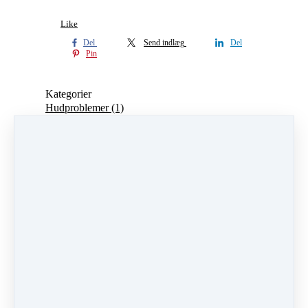
Like
Del
Send indlæg
Del
Pin
Kategorier
Hudproblemer
(1)
Stress
(4)
Søvnproblemer
(1)
Lammelser
(1)
Nakkesmerter
(1)
ALFA-kinesiologi
(4)
Candida
(2)
Astma
(1)
Allergi
(1)
Kickstart
(2)
Kost
(1)
Hovedpineprogrammet
(1)
Rygsmerter
(1)