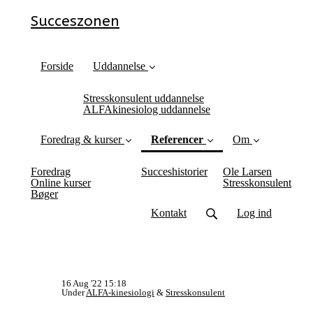
Succeszonen
Forside
Uddannelse
Stresskonsulent uddannelse
ALFAkinesiolog uddannelse
Foredrag & kurser
Referencer
Om
(current)
Foredrag
Succeshistorier
Ole Larsen
Online kurser
Stresskonsulent
Bøger
Kontakt
Log ind
16 Aug '22 15:18
Under
ALFA-kinesiologi
&
Stresskonsulent